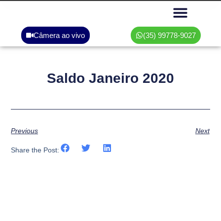
Câmera ao vivo
(35) 99778-9027
Área do associado
Saldo Janeiro 2020
Previous
Next
Share the Post: