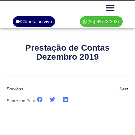
Câmera ao vivo
(35) 99778-9027
Área do associado
Prestação de Contas
Dezembro 2019
Previous
Next
Share the Post: