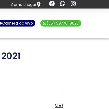
Como chegar
Câmera ao vivo
(35) 99778-9027
 2021
Next