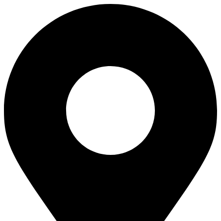
Ir
para
o
conteúdo