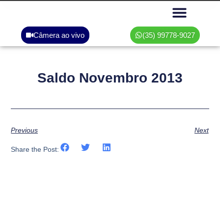
Câmera ao vivo
(35) 99778-9027
Área do associado
Saldo Novembro 2013
Previous
Next
Share the Post: