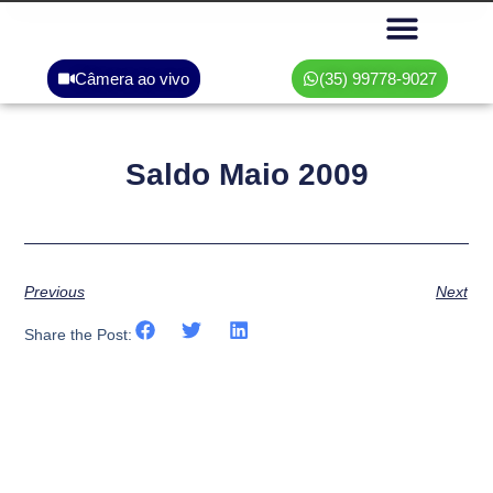
Câmera ao vivo
(35) 99778-9027
Área do associado
Saldo Maio 2009
Previous
Next
Share the Post: