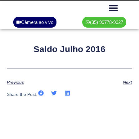
Câmera ao vivo
(35) 99778-9027
Área do associado
Saldo Julho 2016
Previous
Next
Share the Post: