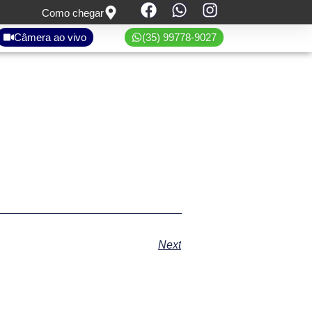
Como chegar
Câmera ao vivo
(35) 99778-9027
Next