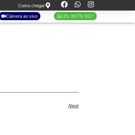
Como chegar
Câmera ao vivo
(35) 99778-9027
Next