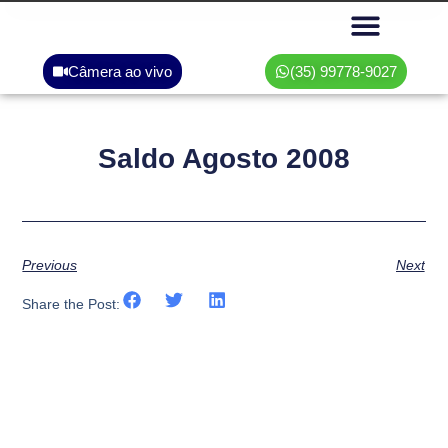
Câmera ao vivo
(35) 99778-9027
Área do associado
Saldo Agosto 2008
Previous
Next
Share the Post: