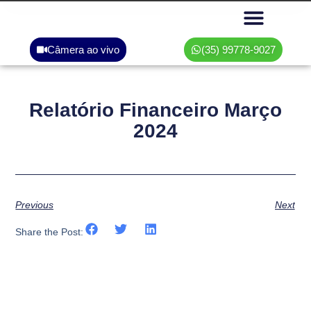
Câmera ao vivo
(35) 99778-9027
Área do associado
Relatório Financeiro Março
2024
Previous
Next
Share the Post: