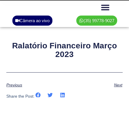
Câmera ao vivo
(35) 99778-9027
Área do associado
Ralatório Financeiro Março
2023
Previous
Next
Share the Post: