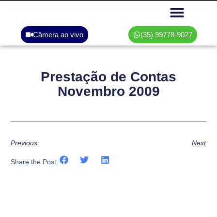
Câmera ao vivo
(35) 99778-9027
Área do associado
Prestação de Contas
Novembro 2009
Previous
Next
Share the Post: