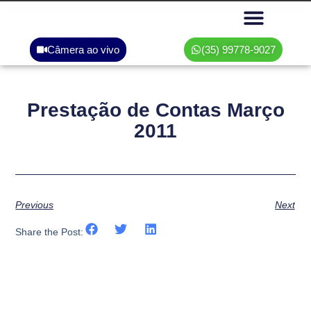
Câmera ao vivo
(35) 99778-9027
Área do associado
Prestação de Contas Março
2011
Previous
Next
Share the Post: