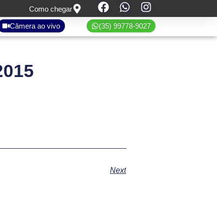
Como chegar
Câmera ao vivo
(35) 99778-9027
2015
Next