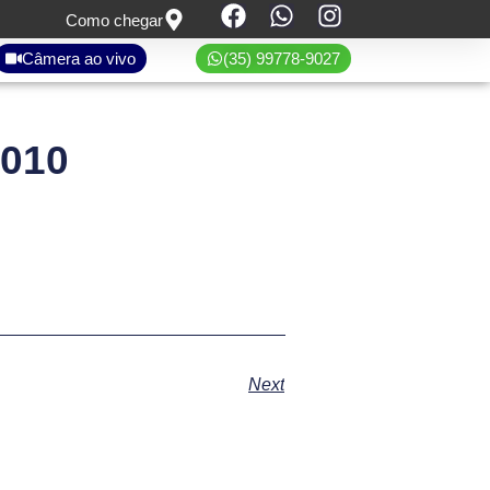
Como chegar
Câmera ao vivo
(35) 99778-9027
2010
Next