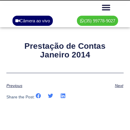
Câmera ao vivo
(35) 99778-9027
Área do associado
Prestação de Contas
Janeiro 2014
Previous
Next
Share the Post: