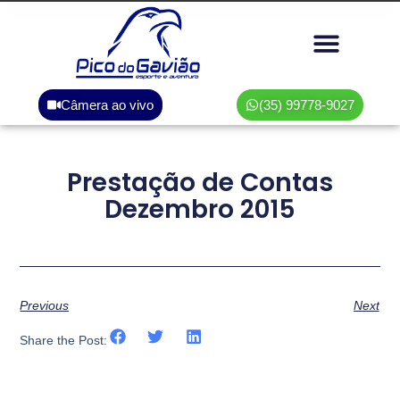
Área do associado
Câmera ao vivo
(35) 99778-9027
Prestação de Contas
Dezembro 2015
Previous
Next
Share the Post: