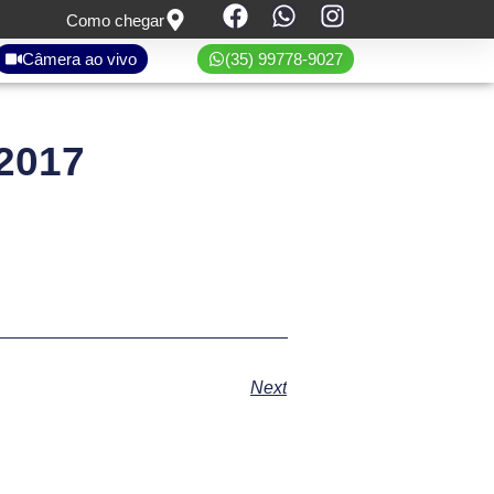
Como chegar
Câmera ao vivo
(35) 99778-9027
2017
Next